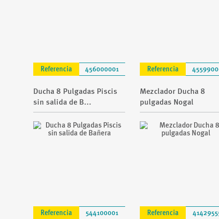
Referencia
456000001
Referencia
4559900
Ducha 8 Pulgadas Piscis
Mezclador Ducha 8
sin salida de B...
pulgadas Nogal
Referencia
544100001
Referencia
4142955