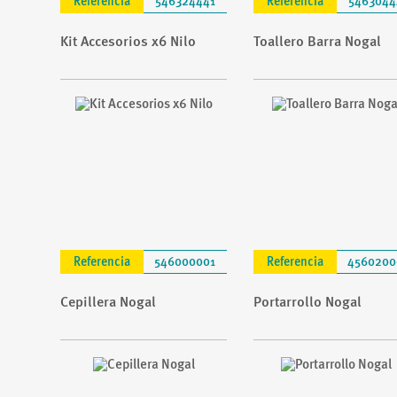
Referencia
546324441
Referencia
5463044
Kit Accesorios x6 Nilo
Toallero Barra Nogal
Referencia
546000001
Referencia
4560200
Cepillera Nogal
Portarrollo Nogal