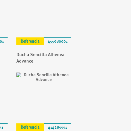
01
Referencia
455980001
Ducha Sencilla Athenea
Advance
51
Referencia
414285551