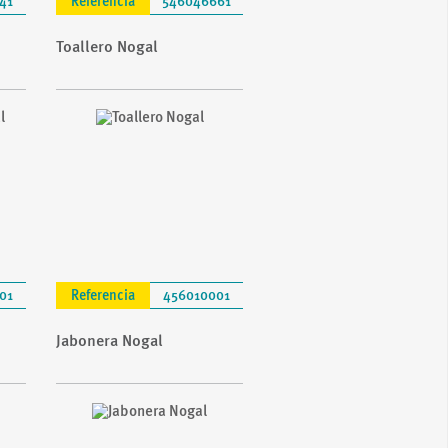
41
Referencia
546046661
Toallero Nogal
01
Referencia
456010001
Jabonera Nogal