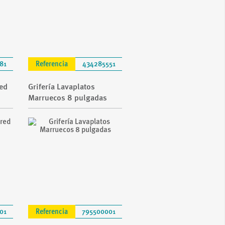
81
Referencia
434285551
red
Grifería Lavaplatos
Marruecos 8 pulgadas
01
Referencia
795500001