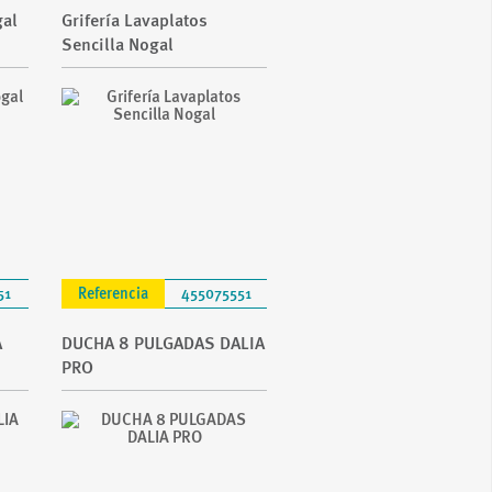
gal
Grifería Lavaplatos
Sencilla Nogal
51
Referencia
455075551
A
DUCHA 8 PULGADAS DALIA
PRO